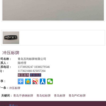
冲压标牌
公司名称：
青岛百利标牌有限公司
联系人：
陈经理
联系电话：
13730928247 18300279546
Q：
1173621666 825057204
留言咨询
更多信息
分享：
下一条：
冲压标牌
关键词：
青岛不锈钢标牌
青岛铝标牌
青岛标牌
青岛PVC标牌
产品介绍
相关推荐
更多>>