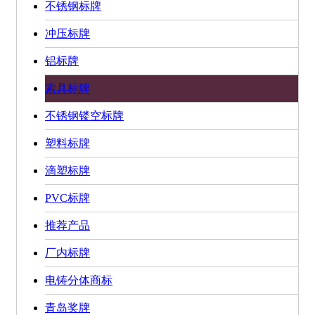
不锈钢标牌
冲压标牌
铝标牌
索具标牌
不锈钢镂空标牌
塑料标牌
滴塑标牌
PVC标牌
推荐产品
厂内标牌
电铸分体商标
青岛奖牌