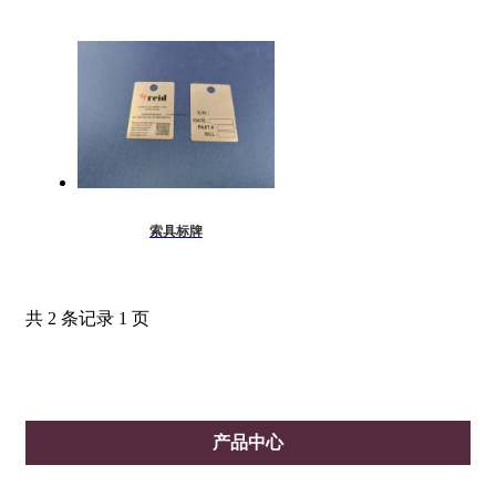
索具标牌
共 2 条记录 1 页
产品中心