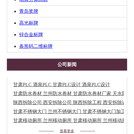
青岛奖牌
高光标牌
锌合金标牌
条形码二维标牌
公司新闻
甘肃PLC 酒泉PLC 甘肃PLC设计 酒泉PLC设计
甘肃防水卷材 兰州防水卷材 甘肃防水卷材厂家 天水防水
陕西拆除公司 西安拆除公司 陕西拆除工程 西安拆除诚信
甘肃不锈钢大门 兰州不锈钢大门 甘肃不锈钢大门加工找
甘肃移动厕所 兰州移动厕所 甘肃移动厕所 兰州移动厕所
查看更多