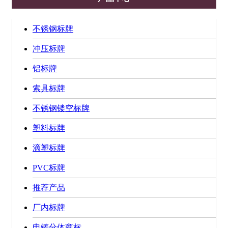
不锈钢标牌
冲压标牌
铝标牌
索具标牌
不锈钢镂空标牌
塑料标牌
滴塑标牌
PVC标牌
推荐产品
厂内标牌
电铸分体商标