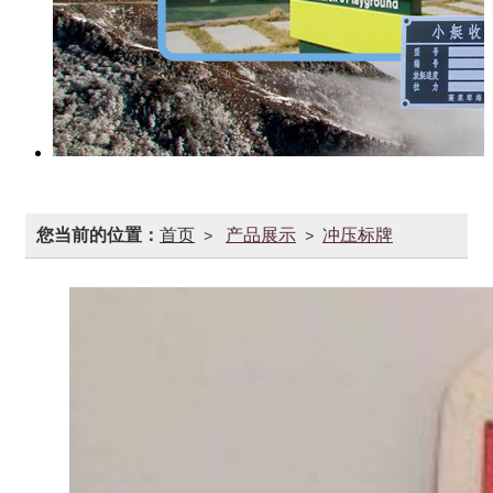
您当前的位置：
首页
产品展示
冲压标牌
>
>