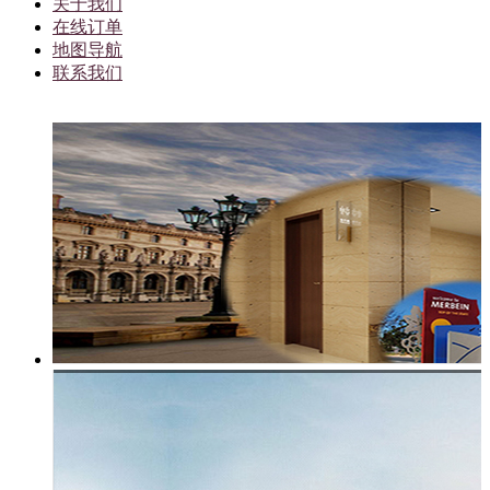
关于我们
在线订单
地图导航
联系我们