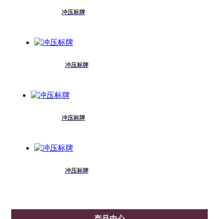
冲压标牌
冲压标牌
冲压标牌
冲压标牌
产品中心