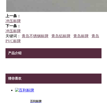
上一条：
冲压标牌
下一条：
冲压标牌
关键词：
青岛不锈钢标牌
青岛铝标牌
青岛标牌
青岛
PVC标牌
产品介绍
猜你喜欢
百利标牌