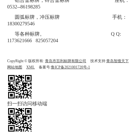
铝合金标牌，锌合金标牌 座机：
0532--86198285
圆弧标牌，冲压标牌 手机：
18300279546
等各种标牌。 Q Q:
1173621666 825057204
CopyRight © 版权所有:
青岛市百利标牌有限公司
技术支持:
青岛智搜天下
网站地图
XML
备案号:
鲁ICP备2021001720号-1
扫一扫访问移动端