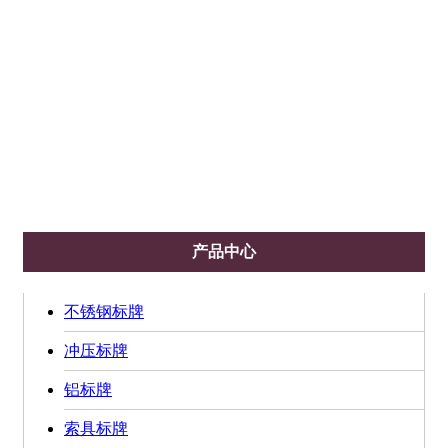
推荐产品
厂内标牌
电铸分体商标
青岛奖牌
高光标牌
锌合金标牌
条形码二维标牌
产品中心
不锈钢标牌
冲压标牌
铝标牌
索具标牌