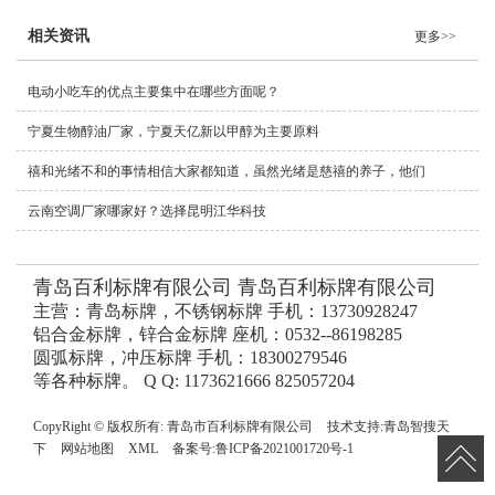
相关资讯
更多>>
电动小吃车的优点主要集中在哪些方面呢？
宁夏生物醇油厂家，宁夏天亿新以甲醇为主要原料
禧和光绪不和的事情相信大家都知道，虽然光绪是慈禧的养子，他们
云南空调厂家哪家好？选择昆明江华科技
青岛百利标牌有限公司 青岛百利标牌有限公司
主营：青岛标牌，不锈钢标牌 手机：13730928247
铝合金标牌，锌合金标牌 座机：0532--86198285
圆弧标牌，冲压标牌 手机：18300279546
等各种标牌。 Q Q: 1173621666 825057204
CopyRight © 版权所有:
青岛市百利标牌有限公司
技术支持:
青岛智搜天
下
网站地图
XML
备案号:
鲁ICP备2021001720号-1