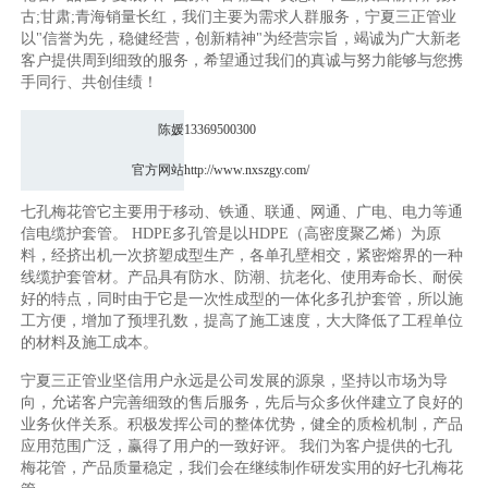
古;甘肃;青海销量长红，我们主要为需求人群服务，宁夏三正管业
以"信誉为先，稳健经营，创新精神"为经营宗旨，竭诚为广大新老
客户提供周到细致的服务，希望通过我们的真诚与努力能够与您携
手同行、共创佳绩！
陈媛
13369500300
官方网站
http://www.nxszgy.com/
七孔梅花管它主要用于移动、铁通、联通、网通、广电、电力等通
信电缆护套管。 HDPE多孔管是以HDPE（高密度聚乙烯）为原
料，经挤出机一次挤塑成型生产，各单孔壁相交，紧密熔界的一种
线缆护套管材。产品具有防水、防潮、抗老化、使用寿命长、耐侯
好的特点，同时由于它是一次性成型的一体化多孔护套管，所以施
工方便，增加了预埋孔数，提高了施工速度，大大降低了工程单位
的材料及施工成本。
宁夏三正管业坚信用户永远是公司发展的源泉，坚持以市场为导
向，允诺客户完善细致的售后服务，先后与众多伙伴建立了良好的
业务伙伴关系。积极发挥公司的整体优势，健全的质检机制，产品
应用范围广泛，赢得了用户的一致好评。 我们为客户提供的七孔
梅花管，产品质量稳定，我们会在继续制作研发实用的好七孔梅花