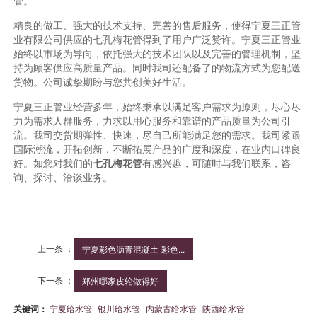
管。
精良的做工、强大的技术支持、完善的售后服务，使得宁夏三正管
业有限公司供应的七孔梅花管得到了用户广泛赞许。宁夏三正管业
始终以市场为导向，依托强大的技术团队以及完善的管理机制，坚
持为顾客供应高质量产品。同时我司还配备了的物流方式为您配送
货物。公司诚挚期盼与您共创美好生活。
宁夏三正管业经营多年，始终秉承以满足客户需求为原则，尽心尽
力为需求人群服务，力求以用心服务和靠谱的产品质量为公司引
流。我司交货期弹性、快速，尽自己所能满足您的需求。我司紧跟
国际潮流，开拓创新，不断拓展产品的广度和深度，在业内口碑良
好。如您对我们的
七孔梅花管
有感兴趣，可随时与我们联系，咨
询、探讨、洽谈业务。
上一条 ：
宁夏彩色沥青混凝土-彩色...
下一条 ：
郑州哪家皮轮做得好
关键词：
宁夏给水管
银川给水管
内蒙古给水管
陕西给水管